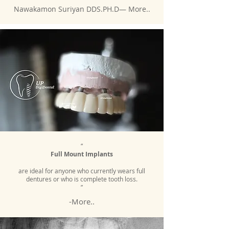
Nawakamon Suriyan DDS.PH.D— More..
“
Full Mount Implants
are ideal for anyone who currently wears full
dentures or who is complete tooth loss.
”
-More..