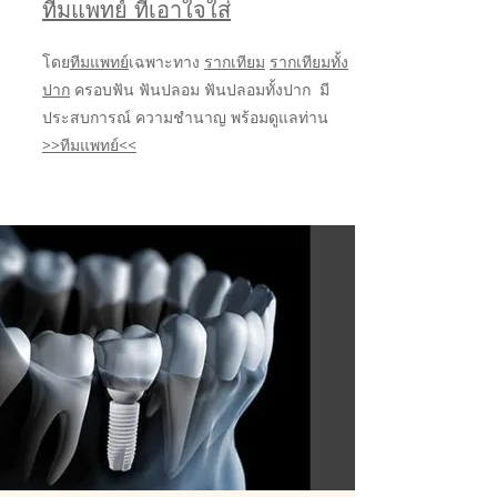
ทีมแพทย์ ที่เอาใจใส่
โดย
ทีมแพทย์
เฉพาะทาง
รากเทียม
รากเทียมทั้ง
ปาก
ครอบฟัน ฟันปลอม ฟันปลอมทั้งปาก มี
ประสบการณ์ ความชำนาญ พร้อมดูแลท่าน
>>ทีมแพทย์<<