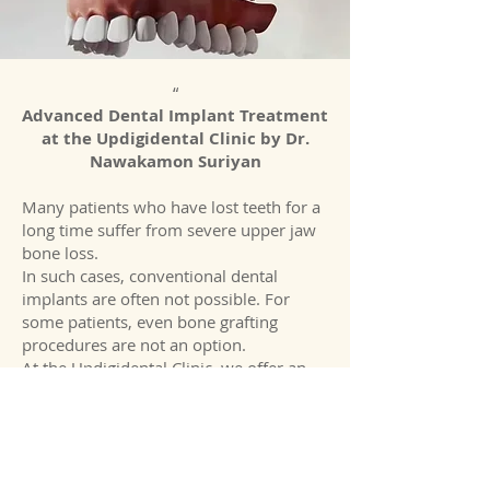
“
Advanced Dental Implant Treatment
at the Updigidental Clinic by Dr.
Nawakamon Suriyan
Many patients who have lost teeth for a
long time suffer from severe upper jaw
bone loss.
In such cases, conventional dental
implants are often not possible. For
some patients, even bone grafting
procedures are not an option.
At the Updigidental Clinic, we offer an
advanced alternative solution which are
Zygoma Implants.
”
— More..